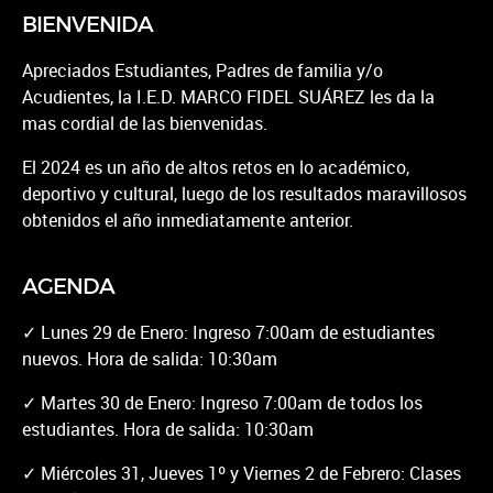
un nuevo capítulo lleno de aprendizaje y
BIENVENIDA
oportunidades
...
Leer +
Apreciados Estudiantes, Padres de familia y/o
De vuelta a las aulas, renovamos el
Acudientes, la I.E.D. MARCO FIDEL SUÁREZ les da la
compromiso con el saber.
...
Leer +
mas cordial de las bienvenidas.
El 2024 es un año de altos retos en lo académico,
deportivo y cultural, luego de los resultados maravillosos
obtenidos el año inmediatamente anterior.
AGENDA
✓ Lunes 29 de Enero: Ingreso 7:00am de estudiantes
nuevos. Hora de salida: 10:30am
✓ Martes 30 de Enero: Ingreso 7:00am de todos los
estudiantes. Hora de salida: 10:30am
✓ Miércoles 31, Jueves 1º y Viernes 2 de Febrero: Clases