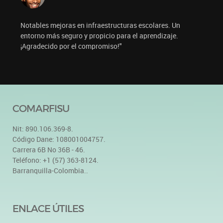
Notables mejoras en infraestructuras escolares. Un
entorno más seguro y propicio para el aprendizaje.
¡Agradecido por el compromiso!"
COMARFISU
Nit: 890.106.369-8.
Código Dane: 108001004757.
Carrera 6B No 36B - 46.
Teléfono: +1 (57) 363-8124.
Barranquilla-Colombia..
ENLACE ÚTILES