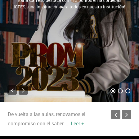
Con alegría y entusiasmo, retomamos el
camino del conocimiento.
...
Leer +
¡Bienvenidos de vuelta! Juntos iniciamos